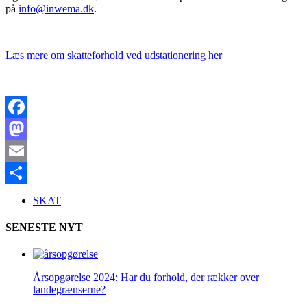
på
info@inwema.dk
.
Læs mere om skatteforhold ved udstationering her
Facebook
Mastodon
Email
Share
SKAT
SENESTE NYT
Årsopgørelse 2024: Har du forhold, der rækker over
landegrænserne?