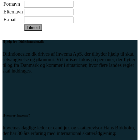
Fornavn
Efternavn
E-mail
Hjælp fra DitIndonesien.dk
DitIndonesien.dk drives af Inwema ApS, der tilbyder hjælp til skat,
selvangivelse og økonomi. Vi har især fokus på personer, der flytter
til og fra Danmark og kommer i situationer, hvor flere landes regler
skal inddrages.
Hvem er Inwema?
Inwemas daglige leder er cand.jur. og skatterevisor Hans Birkholm,
der har 30 års erfaring med international skatterådgivning: