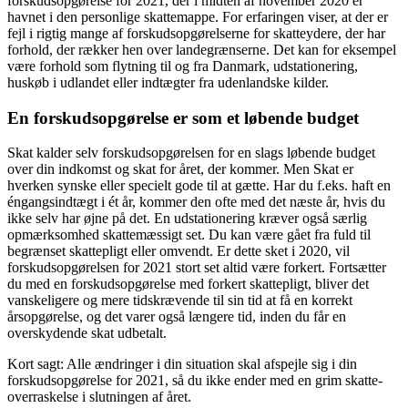
forskudsopgørelse for 2021, der i midten af november 2020 er
havnet i den personlige skattemappe. For erfaringen viser, at der er
fejl i rigtig mange af forskudsopgørelserne for skatteydere, der har
forhold, der rækker hen over landegrænserne. Det kan for eksempel
være forhold som flytning til og fra Danmark, udstationering,
huskøb i udlandet eller indtægter fra udenlandske kilder.
En forskudsopgørelse er som et løbende budget
Skat kalder selv forskudsopgørelsen for en slags løbende budget
over din indkomst og skat for året, der kommer. Men Skat er
hverken synske eller specielt gode til at gætte. Har du f.eks. haft en
éngangsindtægt i ét år, kommer den ofte med det næste år, hvis du
ikke selv har øjne på det. En udstationering kræver også særlig
opmærksomhed skattemæssigt set. Du kan være gået fra fuld til
begrænset skattepligt eller omvendt. Er dette sket i 2020, vil
forskudsopgørelsen for 2021 stort set altid være forkert. Fortsætter
du med en forskudsopgørelse med forkert skattepligt, bliver det
vanskeligere og mere tidskrævende til sin tid at få en korrekt
årsopgørelse, og det varer også længere tid, inden du får en
overskydende skat udbetalt.
Kort sagt: Alle ændringer i din situation skal afspejle sig i din
forskudsopgørelse for 2021, så du ikke ender med en grim skatte-
overraskelse i slutningen af året.