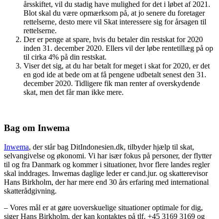
årsskiftet, vil du stadig have mulighed for det i løbet af 2021.
Blot skal du være opmærksom på, at jo senere du foretager
rettelserne, desto mere vil Skat interessere sig for årsagen til
rettelserne.
Der er penge at spare, hvis du betaler din restskat for 2020
inden 31. december 2020. Ellers vil der løbe rentetillæg på op
til cirka 4% på din restskat.
Viser det sig, at du har betalt for meget i skat for 2020, er det
en god ide at bede om at få pengene udbetalt senest den 31.
december 2020. Tidligere fik man renter af overskydende
skat, men det får man ikke mere.
Bag om Inwema
Inwema
, der står bag DitIndonesien.dk, tilbyder hjælp til skat,
selvangivelse og økonomi. Vi har især fokus på personer, der flytter
til og fra Danmark og kommer i situationer, hvor flere landes regler
skal inddrages. Inwemas daglige leder er cand.jur. og skatterevisor
Hans Birkholm, der har mere end 30 års erfaring med international
skatterådgivning.
– Vores mål er at gøre uoverskuelige situationer optimale for dig,
siger Hans Birkholm, der kan kontaktes på tlf. +45 3169 3169 og