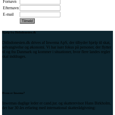
Fornavn
Efternavn
E-mail
Hjælp fra DitIndonesien.dk
DitIndonesien.dk drives af Inwema ApS, der tilbyder hjælp til skat,
selvangivelse og økonomi. Vi har især fokus på personer, der flytter
til og fra Danmark og kommer i situationer, hvor flere landes regler
skal inddrages.
Hvem er Inwema?
Inwemas daglige leder er cand.jur. og skatterevisor Hans Birkholm,
der har 30 års erfaring med international skatterådgivning: